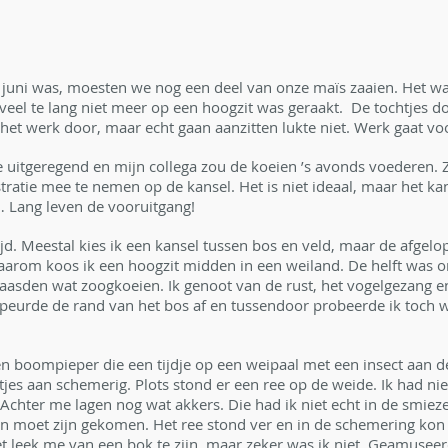
d juni was, moesten we nog een deel van onze maïs zaaien. Het 
veel te lang niet meer op een hoogzit was geraakt.  De tochtjes do
n het werk door, maar echt gaan aanzitten lukte niet. Werk gaat voo
itgeregend en mijn collega zou de koeien ’s avonds voederen. Z
tratie mee te nemen op de kansel. Het is niet ideaal, maar het k
 Lang leven de vooruitgang!
ijd. Meestal kies ik een kansel tussen bos en veld, maar de afgel
aarom koos ik een hoogzit midden in een weiland. De helft was 
raasden wat zoogkoeien. Ik genoot van de rust, het vogelgezang en
speurde de rand van het bos af en tussendoor probeerde ik toch w
n boompieper die een tijdje op een weipaal met een insect aan de
letjes aan schemerig. Plots stond er een ree op de weide. Ik had nie
hter me lagen nog wat akkers. Die had ik niet echt in de smiez
n moet zijn gekomen. Het ree stond ver en in de schemering kon i
t leek me van een bok te zijn, maar zeker was ik niet. Geamuseerd