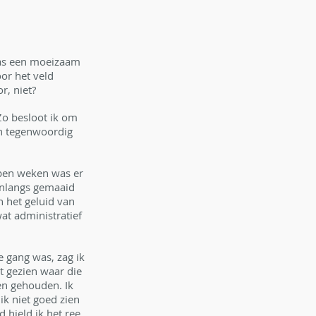
was een moeizaam 
or het veld 
r, niet?
o besloot ik om 
an tegenwoordig 
open weken was er 
onlangs gemaaid 
 het geluid van 
at administratief 
 gang was, zag ik 
t gezien waar die 
en gehouden. Ik 
k niet goed zien 
 hield ik het ree 