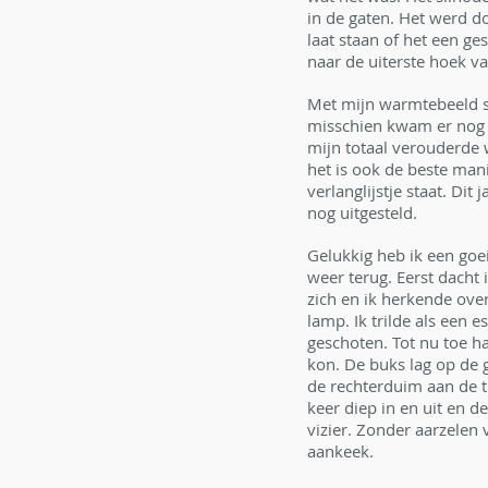
in de gaten. Het werd do
laat staan of het een ge
naar de uiterste hoek va
Met mijn warmtebeeld sp
misschien kwam er nog we
mijn totaal verouderde 
het is ook de beste mani
verlanglijstje staat. Di
nog uitgesteld. 
Gelukkig heb ik een goei
weer terug. Eerst dacht
zich en ik herkende over
lamp. Ik trilde als een 
geschoten. Tot nu toe h
kon. De buks lag op de
de rechterduim aan de tr
keer diep in en uit en d
vizier. Zonder aarzelen 
aankeek. 