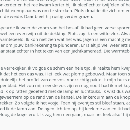
nkerder en het ree kwam korter bij. Ik bleef echter twijfelen of h
schikt exemplaar was om te strekken. Plots draaide die zich om en
n de weide. Daar bleef hij rustig verder grazen. 
eurde ik weer de zoom van het bos af. Ik had geen verse sporen
l een everzwijn uit de dekking. Plots zag ik een witte vlek. Alwe
wamtebeeld. Ik kon niet zien wat het was. Jagen is een machtig 
er om jouw bankrekening te plunderen. Er is altijd wel weer iets 
t jaar staat echter in het teken van een jachtkameraad. Die warmte
e verrekijker. Ik volgde de schim een hele tijd. Ik raakte hem kwi
 ik dat het een das was. Het leek wat plomp gebouwd. Maar toen s
duidelijk het profiel van een vos. Voorzichtig pakte ik mijn buks e
espenblad. Het zou mijn eerste vos zijn en nog nooit had ik met k
ad ik op ratten geoefend met de lamp en luchtbuks. Ik wist dus wa
 geweerriem op de rand van de kansel. De linkerduim aan de knop
ekker. Zo volgde ik het vosje. Toen hij eventjes stil bleef staan,
eed ik de lamp aan. De ogen lichtten op, hij keek me aan en ik ha
vloog de kogel eruit. Ik zag hem neergaan, maar het leek alsof hij