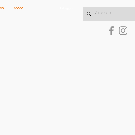
ws
More
Inloggen