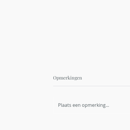
Opmerkingen
Plaats een opmerking...
Red Bambi België breidt uit
naar Vlaanderen en zoekt