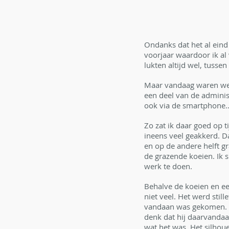
Ondanks dat het al ein
voorjaar waardoor ik al 
lukten altijd wel, tusse
Maar vandaag waren we u
een deel van de adminis
ook via de smartphone…
Zo zat ik daar goed op t
ineens veel geakkerd. D
en op de andere helft g
de grazende koeien. Ik 
werk te doen. 
Behalve de koeien en ee
niet veel. Het werd stil
vandaan was gekomen. Ac
denk dat hij daarvandaa
wat het was. Het silhoue