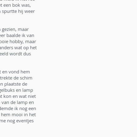
et een bok was, 
 spurtte hij weer 
 gezien, maar 
er baalde ik van 
mooie hobby, maar 
anders wat op het 
beeld wordt dus 
jt en vond hem 
trekte de schim 
n plaatste de 
ogelbuks en lamp 
t kon en wat niet 
 van de lamp en 
 ademde ik nog een 
d hem mooi in het 
 me nog eventjes 