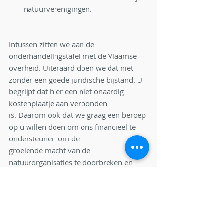
natuurverenigingen.
Intussen zitten we aan de 
onderhandelingstafel met de Vlaamse 
overheid. Uiteraard doen we dat niet
zonder een goede juridische bijstand. U 
begrijpt dat hier een niet onaardig 
kostenplaatje aan verbonden
is. Daarom ook dat we graag een beroep 
op u willen doen om ons financieel te 
ondersteunen om de
groeiende macht van de 
natuurorganisaties te doorbreken en 
gelijke kansen voor iedereen te creëren
die aan natuurbehoud wil doen.
Ik vraag u niet om lid te worden van een 
organisatie. Ik vraag u ook niet om u 