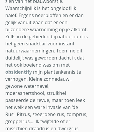
zien van het blauwborstje. 
Waarschijnlijk is het ongelooflijk 
naïef. Ergens neerploffen en er dan 
gelijk vanuit gaan dat er een 
bijzondere waarneming op je afkomt. 
Zelfs in de gebieden bij natuurpunt is 
het geen snackbar voor instant 
natuurwaarnemingen. Toen me dit 
duidelijk was geworden dacht ik dat 
het ook boeiend was om met 
obsidentify
 mijn plantenkennis te 
verhogen. Kleine zonnedauw , 
gewone waternavel, 
moerashertshooi, struikhei 
passeerde de revue, maar toen leek 
het welk een ware invasie van ‘de 
Rus’. Pitrus, zeegroene rus, zomprus, 
greppelrus,... Ik twijfelde of er 
misschien draadrus en dwergrus 