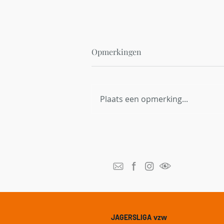
Opmerkingen
Plaats een opmerking...
Red Bambi België breidt uit
naar Vlaanderen en zoekt
thermische dronepiloten
vzw
JAGERSLIGA