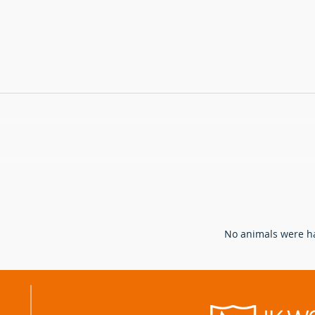
Hoe bejagen en bestrijden we
Verw
de vos in Vlaanderen?
ande
ganz
N
o animals were ha