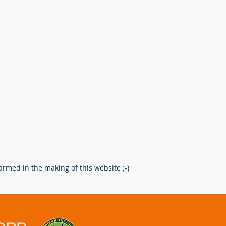
erking na het schot: Een
re route voor de
enpoot.
rmed in the making of this website ;-)