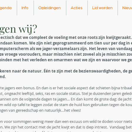
genda
Info
Opleidingen
Acties
Lid worden
Nieu
gen wij?
ectisch dat we compleet de voeling met onze roots zijn kwijtgeraakt.
andaan komen. We zijn niet geprogrammeerd om tien uur per dag in 
mputerscherm als we jager-verzamelaars zijn. Het leven van vandaag 
e vroege voorouders, maar misschien niet zoveel als je misschien z
inden met het verleden en omarmen wat we zijn en waarvoor we ge
gkeren naar de natuur. Één te zijn met de bezienswaardigheden, de g
nd. 
e jagers een bonus. En dan is er het sociale aspect dat schieten bijna tribaal
, ongeacht leeftijd, seks, ras en sociale status. Stel je duizenden jaren gele
lannen om de volgende dagen te jagen… En dan komt de grote dag: de jacht 
om wild op tafel te leggen zodat de stam de huid kon gebruiken tegen de kou
ngen van gereedschap en natuurlijk…het vlees!
n voor sommigen weinig meer dan een excuus om wild te doden voor niets
len. We zijn het contact met de jacht kwijt en dat is diep intriest.  Vandaag be