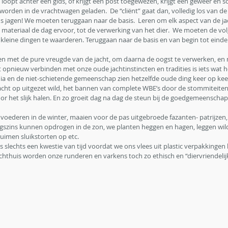
oopt achter een gids, of krijgt een post toegewezen, krijgt een geweer en s
rden in de vrachtwagen geladen.  De “cliënt” gaat dan, volledig los van de 
ins jagen! We moeten teruggaan naar de basis.  Leren om elk aspect van de ja
 materiaal de dag ervoor, tot de verwerking van het dier.  We moeten de vo
kleine dingen te waarderen. Teruggaan naar de basis en van begin tot einde
jken met de pure vreugde van de jacht, om daarna de oogst te verwerken, en na
t opnieuw verbinden met onze oude jachtinstincten en tradities is iets wat 
media en de niet-schietende gemeenschap zien hetzelfde oude ding keer op ke
 jacht op uitgezet wild, het bannen van complete WBE’s door de stommiteiten
or het slijk halen. En zo groeit dag na dag de steun bij de goedgemeenschap
 voederen in de winter, maaien voor de pas uitgebroede fazanten- patrijzen
igszins kunnen opdrogen in de zon, we planten heggen en hagen, leggen wil
uimen sluikstorten op etc. 
 slechts een kwestie van tijd voordat we ons vlees uit plastic verpakkingen
chthuis worden onze runderen en varkens toch zo ethisch en “diervriendelij