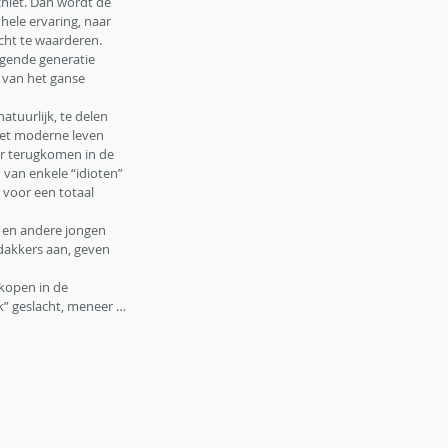
chiet. Dan wordt de 
hele ervaring, naar 
cht te waarderen. 
lgende generatie 
 van het ganse 
tuurlijk, te delen 
het moderne leven 
er terugkomen in de 
 van enkele “idioten” 
 voor een totaal 
, en andere jongen 
dakkers aan, geven 
 kopen in de 
k” geslacht, meneer …