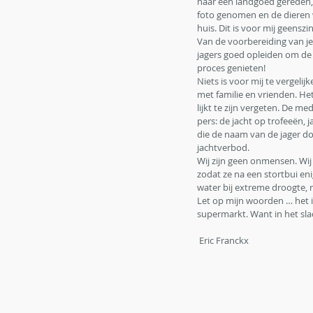
naar een landgoed gereden, l
foto genomen en de dieren wo
huis. Dit is voor mij geensz
Van de voorbereiding van je
jagers goed opleiden om de 
proces genieten!
Niets is voor mij te vergeli
met familie en vrienden. He
lijkt te zijn vergeten. De 
pers: de jacht op trofeeën,
die de naam van de jager do
jachtverbod. 
Wij zijn geen onmensen. Wij
zodat ze na een stortbui en
water bij extreme droogte, r
Let op mijn woorden … het is
supermarkt. Want in het sla
 Eric Franckx