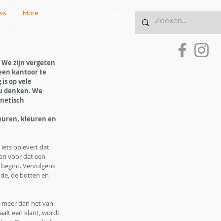
ws
More
Inloggen
 We zijn vergeten 
een kantoor te 
is op vele 
ou denken. We 
netisch 
euren, kleuren en 
 iets oplevert dat 
den voor dat een 
begint. Vervolgens 
de, de botten en 
 meer dan het van 
taalt een klant, wordt 