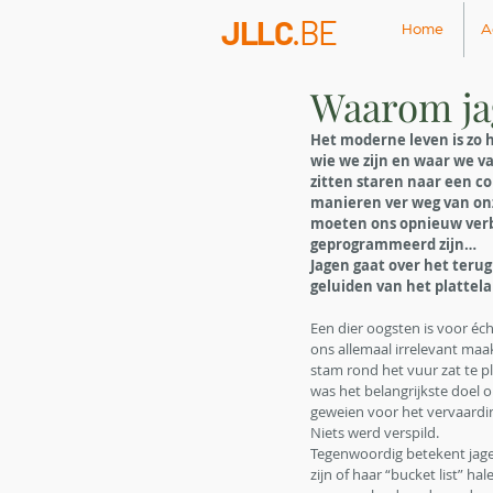
JLLC
.BE
Home
A
Waarom ja
Het moderne leven is zo h
wie we zijn en waar we v
zitten staren naar een co
manieren ver weg van onz
moeten ons opnieuw verb
geprogrammeerd zijn…
Jagen gaat over het teru
geluiden van het plattela
Een dier oogsten is voor écht
ons allemaal irrelevant maakt
stam rond het vuur zat te p
was het belangrijkste doel 
geweien voor het vervaardi
Niets werd verspild. 
Tegenwoordig betekent jage
zijn of haar “bucket list” ha