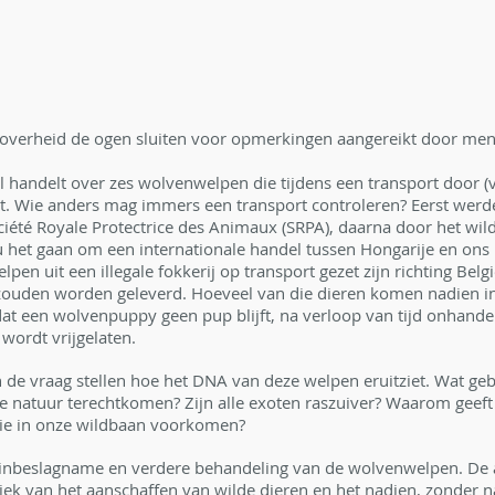
overheid de ogen sluiten voor opmerkingen aangereikt door mens
l
 handelt over zes wolvenwelpen die tijdens een transport door (
t. Wie anders mag immers een transport controleren? Eerst werd
été Royale Protectrice des Animaux (SRPA), daarna door het wild
u het gaan om een internationale handel tussen Hongarije en ons 
pen uit een illegale fokkerij op transport gezet zijn richting Belg
zouden worden geleverd. Hoeveel van die dieren komen nadien in
dat een wolvenpuppy geen pup blijft, na verloop van tijd onhande
 wordt vrijgelaten.
de vraag stellen hoe het DNA van deze welpen eruitziet. Wat gebeu
ze natuur terechtkomen? Zijn alle exoten raszuiver? Waarom geef
die in onze wildbaan voorkomen?
e inbeslagname en verdere behandeling van de wolvenwelpen. De 
iek van het aanschaffen van wilde dieren en het nadien, zonder 