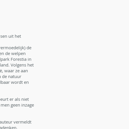
en uit het 
vermoedelijk) de 
en de welpen 
park Forestia in 
land. Volgens het 
ië, waar ze aan 
 de natuur 
lbaar wordt en 
rt er als niet 
t men geen inzage 
auteur vermeldt 
nadenken, 