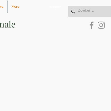
ws
More
Inloggen
onale