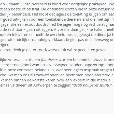
ije wildbaan. Onze overheid is blind voor dergelijke praktijken. Wel
t een boete of celstraf. De ontelbare exoten die in onze natuur 
erlijk behandeld. Het klopt dat jagers de toelating krijgen om ee
goed uitkijken voor een toekijkende dierenvriend die met zijn m
e jager die een exoot doodschiet! De jager mag nog rechtmatig h
 de rechtbank gaan uitleggen. Alvorens daar gelijk te halen, heeft
 moeten inleveren en heeft de overheid beslag gelegd op diens jac
ger uiteindelijk onschuldig verklaart, begint pas de lijdensweg om
ijgen.
 dieren denk je dat er rondzwerven? Ik wil ze geen eten geven.
lijke voorvallen als een 
fait divers
 worden behandeld. Waar is onze
er eerder niet voorkwamen? Everzwijnen zouden uitgezet zijn door
lf in onze contreien beland zijn. Wanneer jagers inspraak vragen 
chouwt men ons als ‘onwetenden’ en heeft men nood aan ‘studies
ikt men binnen de kortste keren over een ‘expert’ in die materie.
inse veldheer’ uit Antwerpen te zeggen: “
Beati pauperes spiritu
”.