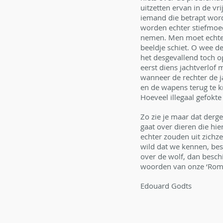
uitzetten ervan in de vr
iemand die betrapt word
worden echter stiefmoed
nemen. Men moet echter 
beeldje schiet. O wee d
het desgevallend toch op
eerst diens jachtverlof
wanneer de rechter de ja
en de wapens terug te kr
Hoeveel illegaal gefokte
Zo zie je maar dat derge
gaat over dieren die hi
echter zouden uit zichze
wild dat we kennen, bes
over de wolf, dan besch
woorden van onze ‘Rome
Edouard Godts