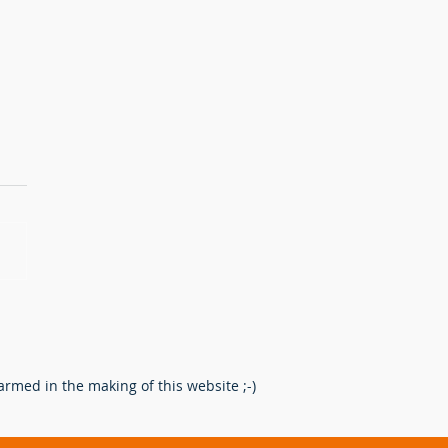
erking na het schot: Een
re route voor de
enpoot.
rmed in the making of this website ;-)