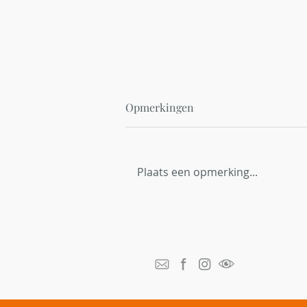
Opmerkingen
Plaats een opmerking...
Red Bambi België breidt uit
naar Vlaanderen en zoekt
thermische dronepiloten