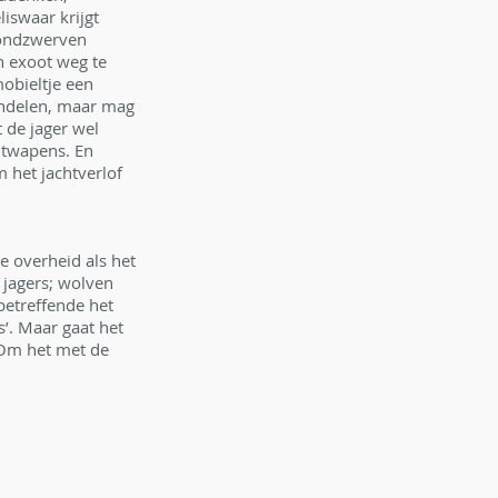
iswaar krijgt 
rondzwerven 
n exoot weg te 
obieltje een 
andelen, maar mag 
 de jager wel 
htwapens. En 
 het jachtverlof 
 overheid als het 
 jagers; wolven 
betreffende het 
’. Maar gaat het 
 Om het met de 