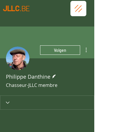
JLLC
.BE
Meer acties
Volgen
Schrijver
Philippe Danthine
Chasseur-JLLC membre