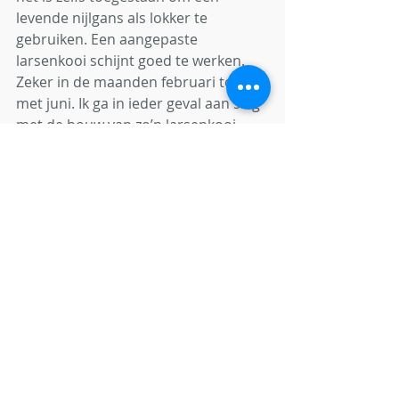
levende nijlgans als lokker te 
gebruiken. Een aangepaste 
larsenkooi schijnt goed te werken. 
Zeker in de maanden februari tot en 
met juni. Ik ga in ieder geval aan slag 
met de bouw van zo’n larsenkooi,... 
Jullie horen er nog van! Willen jullie 
meer informatie over zo’n 
larsenkooi, dan kun je altijd mailen 
naar 
thomas@jllc.be
.
Met weidelijke groet,
Thomas Linssen
Jagersliga