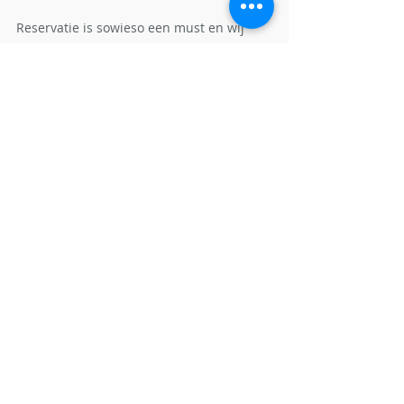
Reservatie is sowieso een must en wij 
vragen €50/event voorschot dat kan 
betaald worden op rekening 
BE81 3631 
2791 2324 van JAGERSLIGA, 
Temselaan 
100A  - 1853 Grimbergen. met 
vermelding van je naam + EVENT 
SPORTINGTEAM 01/02/03 of 04
Annuleren 7 dagen voor het event: 100% voorschot terug / 
3 dagen voor het event: 50% voorschot terug / minder dan 
3 dagen voor een event: voorschot kwijt.
Met sportieve groet,
Het sportingteam