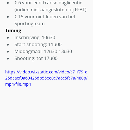
€ 6 voor een Franse daglicentie 
(indien niet aangesloten bij FFBT)
€ 15 voor niet-leden van het 
Sportingteam
Timing
Inschrijving: 10u30
Start shooting: 11u00
Middagmaal: 12u30-13u30
Shooting: tot 17u00
https://video.wixstatic.com/video/c71f79_d
25dcaef9a60426db56ee0c7a6c5fc7a/480p/
mp4/file.mp4