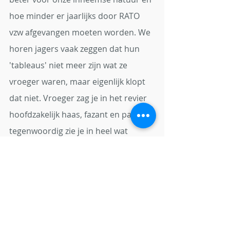
hoe minder er jaarlijks door RATO 
vzw afgevangen moeten worden. We 
horen jagers vaak zeggen dat hun 
'tableaus' niet meer zijn wat ze 
vroeger waren, maar eigenlijk klopt 
dat niet. Vroeger zag je in het revier 
hoofdzakelijk haas, fazant en patrijs, 
tegenwoordig zie je in heel wat 
revieren meer houtduif, gans en 
rechtbek. Laat ons creatief zijn en 
met deze soorten ook iets lekkers op 
tafel toveren. Er bestaan prachtige 
recepten en gerechten waarbij 
bijvoorbeeld gans centraal staat. 